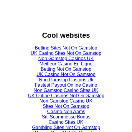
Cool websites
Betting Sites Not On Gamstop
UK Casino Sites Not On Gamstop
Non Gamstop Casinos UK
Meilleur Casino En Ligne
Betting Not On Gamstop
UK Casino Not On Gamstop
Non Gamstop Casinos Uk
Fastest Payout Online Casino
Non Gamstop Casino Sites UK
UK Online Casinos Not On Gamstop
Non Gamstop Casino UK
Sites Not On Gamstop
Casino Non Aams
Siti Scommesse Bonus
Casino Sites UK
Gambling Sites Not On Gamstop