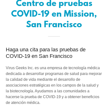
Centro de pruebas
Contact
COVID-19 en Mission,
Results
San Francisco
SUPPORT
Career
Haga una cita para las pruebas de
COVID-19 en San Francisco
Virus Geeks Inc. es una empresa de tecnología médica
dedicada a desarrollar programas de salud para mejorar
la calidad de vida mediante el desarrollo de
asociaciones estratégicas en los campos de la salud y
la biotecnología. Ayudamos a las comunidades a
hacerse la prueba de COVID-19 y a obtener beneficios
de atención médica.