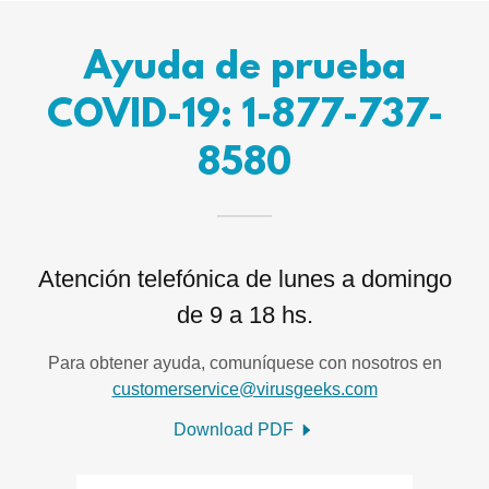
Ayuda de prueba
COVID-19: 1-877-737-
8580
Atención telefónica de lunes a domingo
de 9 a 18 hs.
Para obtener ayuda, comuníquese con nosotros en
customerservice@virusgeeks.com
Download PDF